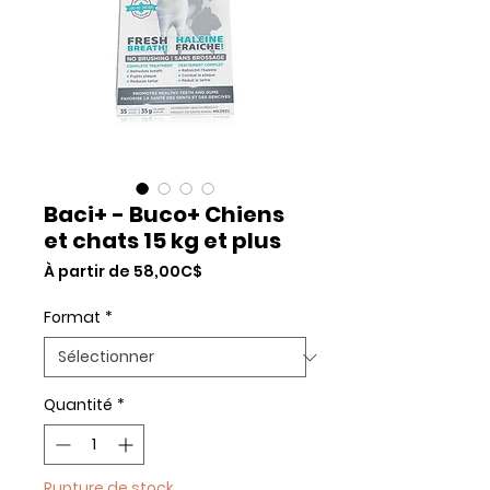
Baci+ - Buco+ Chiens
et chats 15 kg et plus
Prix
À partir de
58,00C$
promotionnel
Format
*
Quantité
*
Rupture de stock