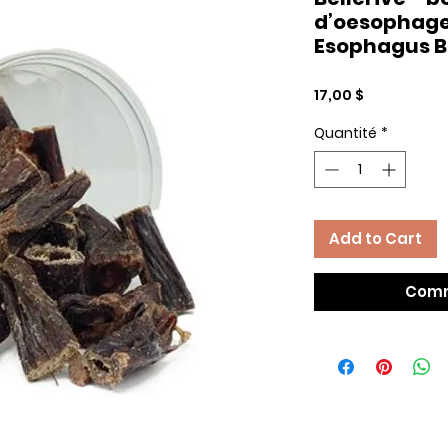
d’oesophage 
Esophagus B
Prix
17,00 $
Quantité
*
Add to Cart
Comm