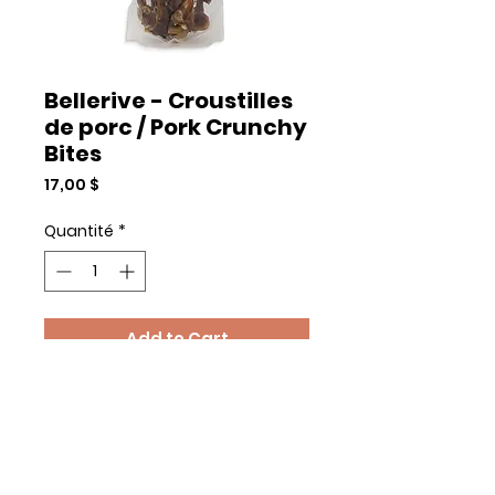
Bellerive - Croustilles
de porc / Pork Crunchy
Bites
Prix
17,00 $
Quantité
*
Add to Cart
Commander et payer
500 G