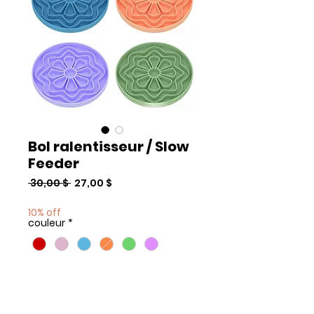
Bol ralentisseur / Slow
Feeder
Prix
Prix
 30,00 $ 
27,00 $
original
promotionnel
10% off
couleur
*
Quantité
*