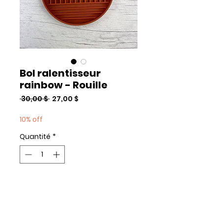
Bol ralentisseur
rainbow - Rouille
Prix
Prix
 30,00 $ 
27,00 $
original
promotionnel
10% off
Quantité
*
Add to Cart
Commander et payer