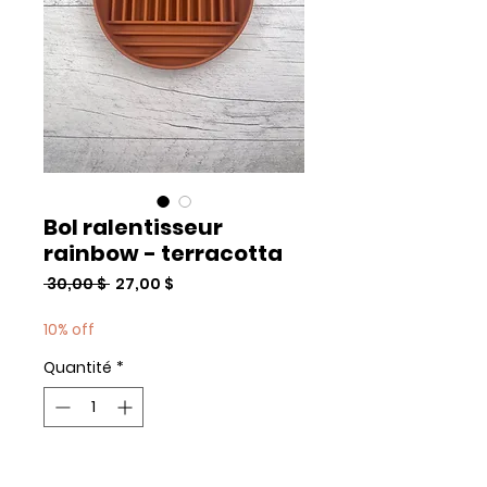
Bol ralentisseur
rainbow - terracotta
Prix
Prix
 30,00 $ 
27,00 $
original
promotionnel
10% off
Quantité
*
Add to Cart