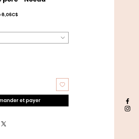
Prix
Prix
 
8,06C$
original
promotionnel
ander et payer