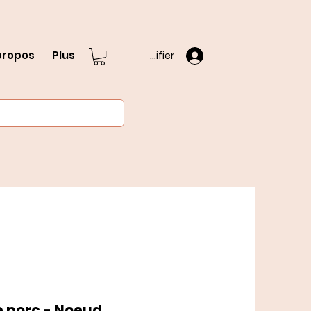
propos
Plus
S'identifier
e porc - Noeud