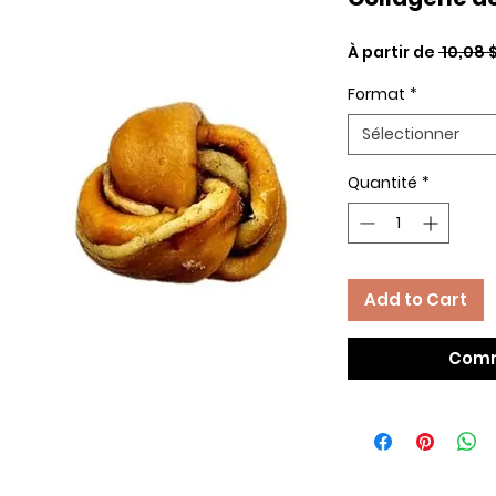
À partir de
 10,08 $
Format
*
Sélectionner
Quantité
*
Add to Cart
Comm