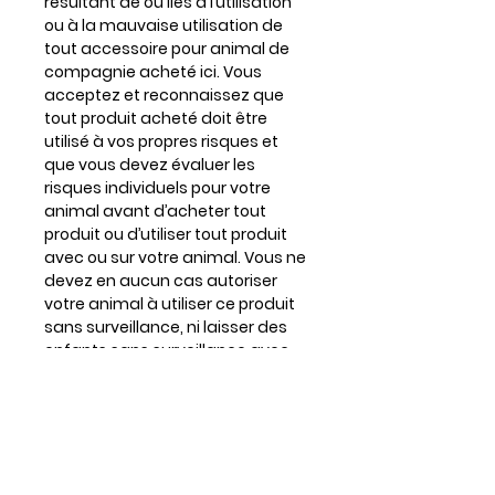
résultant de ou liés à l’utilisation
ou à la mauvaise utilisation de
tout accessoire pour animal de
compagnie acheté ici. Vous
acceptez et reconnaissez que
tout produit acheté doit être
utilisé à vos propres risques et
que vous devez évaluer les
risques individuels pour votre
animal avant d’acheter tout
produit ou d’utiliser tout produit
avec ou sur votre animal. Vous ne
devez en aucun cas autoriser
votre animal à utiliser ce produit
sans surveillance, ni laisser des
enfants sans surveillance avec
ce produit car il peut présenter un
risque d’étouffement.
DISCLAIMER: No collar is
indestructible. Ensure to always
inspect for wear and tear and
replace when necessary. In no