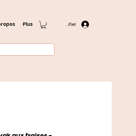
propos
Plus
S'identifier
ak aux fraises -