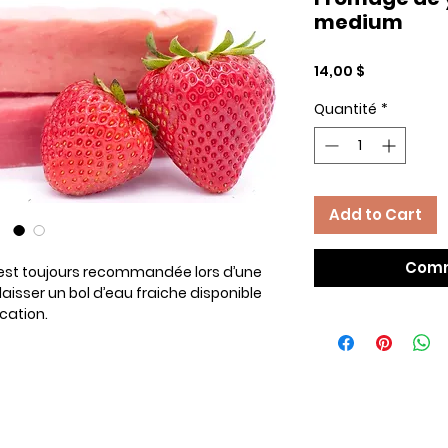
medium
Prix
14,00 $
Quantité
*
Add to Cart
Comm
 est toujours recommandée lors d’une
laisser un bol d’eau fraiche disponible
cation.