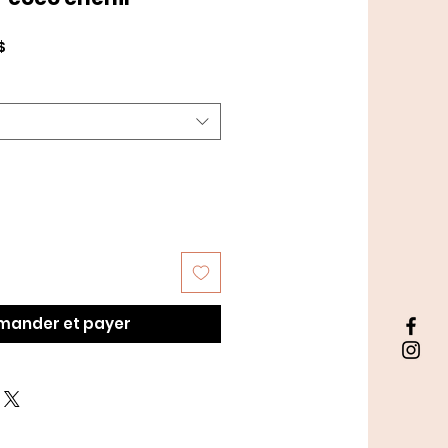
Prix
$
promotionnel
ander et payer