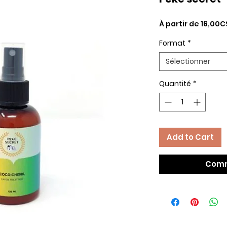
À partir de
16,00C
Format
*
Sélectionner
Quantité
*
Add to Cart
Comm