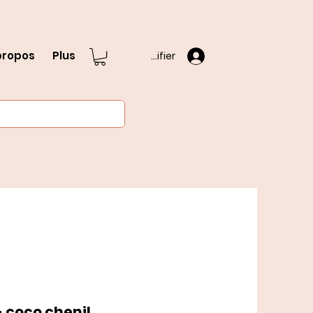
propos
Plus
S'identifier
- coco chenil