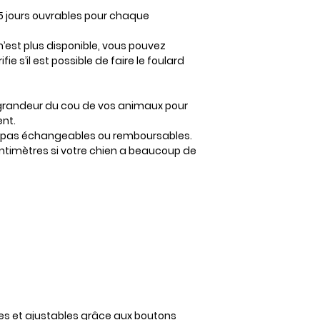
 15 jours ouvrables pour chaque
n’est plus disponible, vous pouvez
fie s’il est possible de faire le foulard
a grandeur du cou de vos animaux pour
nt.
ont pas échangeables ou remboursables.
centimètres si votre chien a beaucoup de
les et ajustables grâce aux boutons