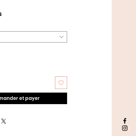
Prix
$
promotionnel
ander et payer