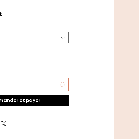
Prix
$
promotionnel
ander et payer