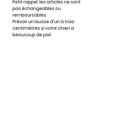
Petit rappel: les articles ne sont
pas échangeables ou
remboursables.
Prévoir un lousse d'un à trois
centimètres si votre chien a
beaucoup de poil.
Entretien
Lavable à la machine
Séchage à plat
Repasser au besoin
Infos supplémentaires :
Les foulards sont tous réversibles
et ajustables grâce aux boutons
pression.
La disposition du motif peut varier
d'un item à l'autre & les couleurs
affichées à l'écran peuvent
différer des couleurs réelles.