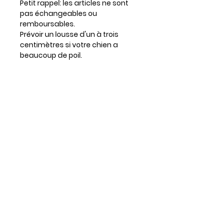
Petit rappel: les articles ne sont
pas échangeables ou
remboursables.
Prévoir un lousse d'un à trois
centimètres si votre chien a
beaucoup de poil.
Entretien
Lavable à la machine
Séchage à plat
Repasser au besoin
Infos supplémentaires :
Les foulards sont tous réversibles
et ajustables grâce aux boutons
pression.
La disposition du motif peut varier
d'un item à l'autre & les couleurs
affichées à l'écran peuvent
différer des couleurs réelles.