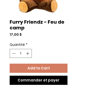
Furry Friendz - Feu de
camp
Prix
17,00 $
Quantité
*
Add to Cart
Commander et payer
8"
Second jouet caché à