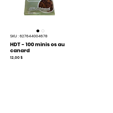
SKU : 627644004678
HDT - 100 minis os au
canard
Prix
12,00 $
Quantité
*
Rupture de stock
Me notifier lorsque cet article est disponible