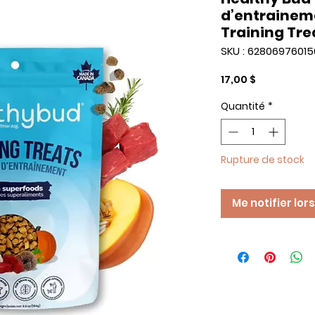
d’entraineme
Training Tre
SKU : 62806976015
Prix
17,00 $
Quantité
*
Rupture de stock
Me notifier lor