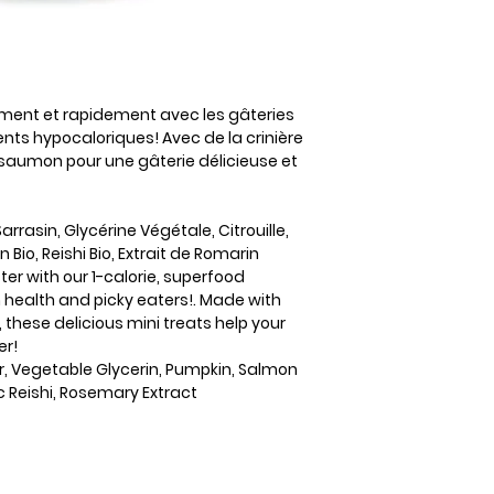
mment et rapidement avec les gâteries
ts hypocaloriques! Avec de la crinière
 de saumon pour une gâterie délicieuse et
arrasin, Glycérine Végétale, Citrouille,
 Bio, Reishi Bio, Extrait de Romarin
er with our 1-calorie, superfood
in health and picky eaters!. Made with
, these delicious mini treats help your
er!
ur, Vegetable Glycerin, Pumpkin, Salmon
c Reishi, Rosemary Extract