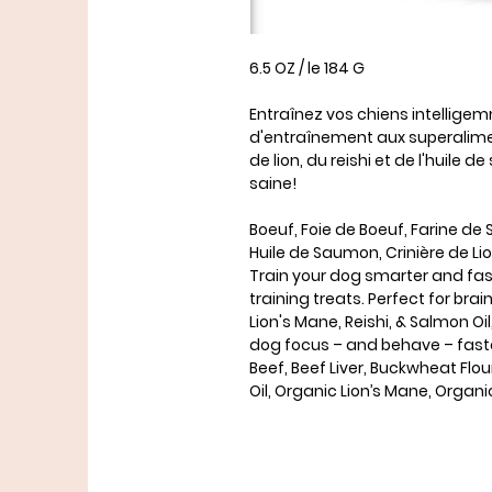
6.5 OZ / le 184 G
Entraînez vos chiens intellige
d'entraînement aux superalimen
de lion, du reishi et de l'huile
saine!
Boeuf, Foie de Boeuf, Farine de S
Huile de Saumon, Crinière de Lion
Train your dog smarter and fast
training treats. Perfect for bra
Lion's Mane, Reishi, & Salmon Oil
dog focus – and behave – fast
Beef, Beef Liver, Buckwheat Flo
Oil, Organic Lion’s Mane, Organi