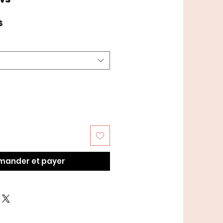
Prix
$
promotionnel
ander et payer