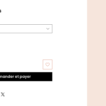
Prix
$
promotionnel
ander et payer