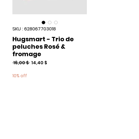
SKU : 628067703018
Hugsmart - Trio de
peluches Rosé &
fromage
Prix
Prix
 16,00 $ 
14,40 $
original
promotionnel
10% off
Quantité
*
Add to Cart
Commander et payer