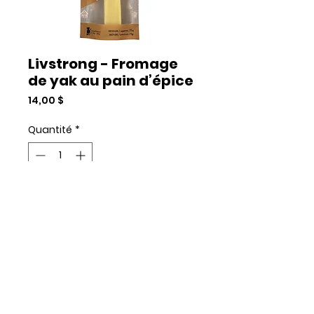
Livstrong - Fromage
de yak au pain d’épice
Prix
14,00 $
Quantité
*
Add to Cart
Commander et payer
75g