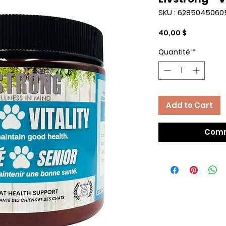
SKU : 6285045060
Prix
40,00 $
Quantité
*
Add to Cart
Comm