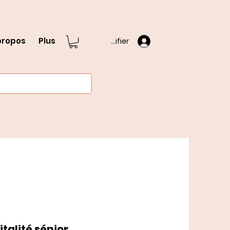
propos
Plus
S'identifier
italité sénior