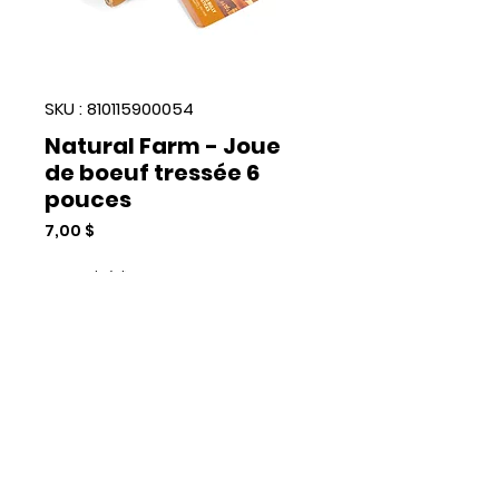
SKU : 810115900054
Natural Farm - Joue
de boeuf tressée 6
pouces
Prix
7,00 $
Quantité
*
Add to Cart
Commander et payer