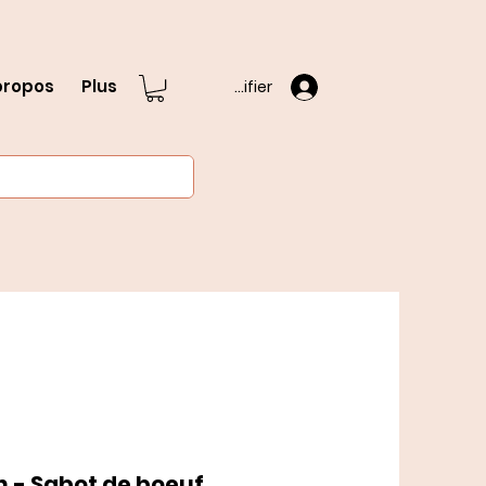
propos
Plus
S'identifier
 - Sabot de boeuf