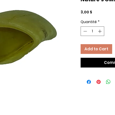
Prix
3,00 $
Quantité
*
Add to Cart
Comm