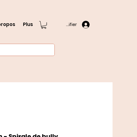
propos
Plus
S'identifier
 - Spirale de bully