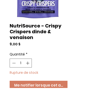
NutriSource - Crispy
Crispers dinde &
venaison
Prix
9,00 $
Quantité
*
Rupture de stock
Me notifier lorsque cet article est disponible
Ingrédients
Agneau, bœuf, orge, sorgho,