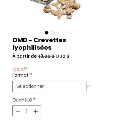
OMD - Crevettes
lyophilisées
Prix
Prix
À partir de
 19,00 $ 
17,10 $
original
promotionnel
10% off
Format
*
Quantité
*
Add to Cart