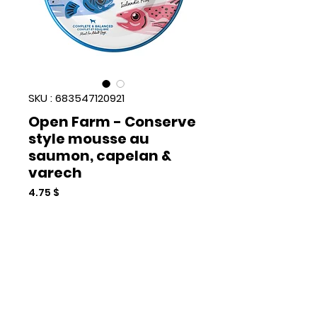
SKU : 683547120921
Open Farm - Conserve
style mousse au
saumon, capelan &
varech
Prix
4,75 $
Quantité
*
Rupture de stock
Me notifier lorsque cet article est disponible