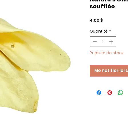
soufflée
Prix
4,00 $
Quantité
*
Rupture de stock
Me notifier lor