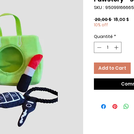
SKU : 95099166665
Prix
Pr
 20,00 $ 
18,00 $
original
pr
10% off
Quantité
*
Add to Cart
Comm