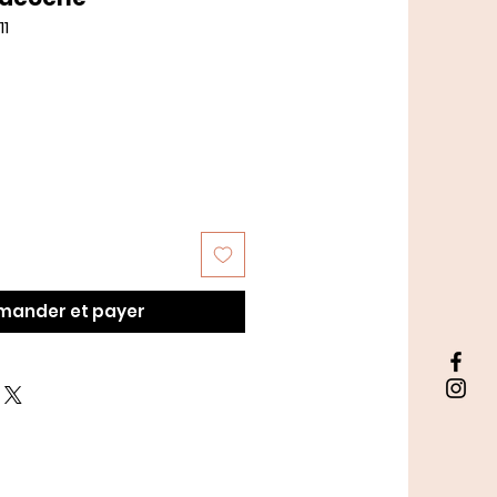
11
ix
omotionnel
ander et payer