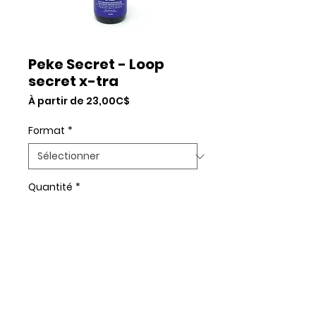
Peke Secret - Loop
secret x-tra
Prix
À partir de
23,00C$
promotionnel
Format
*
Quantité
*
Add to Cart
Commander et payer