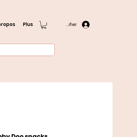
propos
Plus
S'identifier
oby Doo snacks