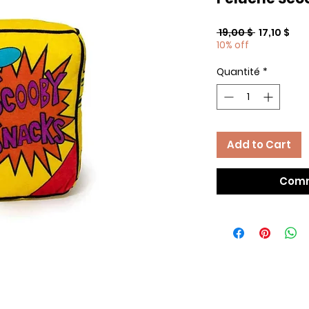
Prix
Prix
 19,00 $ 
17,10 $
original
pro
10% off
Quantité
*
Add to Cart
Comm