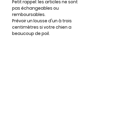
Petit rappel: les articles ne sont
pas échangeables ou
remboursables.
Prévoir un lousse d'un à trois
centimètres si votre chien a
beaucoup de poil.
Entretien
Lavable à la machine
Séchage à plat
Repasser au besoin
Infos supplémentaires :
Les foulards sont tous réversibles
et ajustables grâce aux boutons
pression.
La disposition du motif peut varier
d'un item à l'autre & les couleurs
affichées à l'écran peuvent
différer des couleurs réelles.