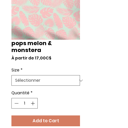
pops melon &
monstera
Prix
À partir de
17,00C$
promotionnel
Size
*
Quantité
*
Add to Cart