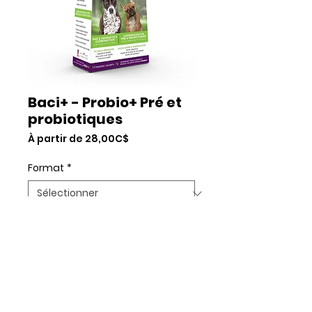
Baci+ - Probio+ Pré et
probiotiques
Prix
À partir de
28,00C$
promotionnel
Format
*
Quantité
*
Rupture de stock