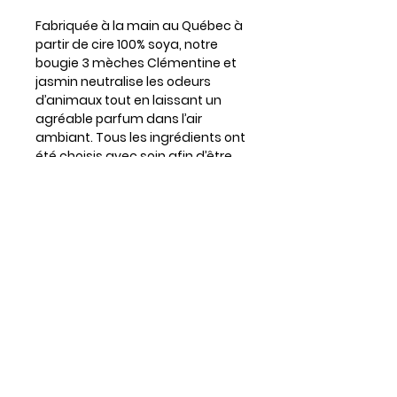
Fabriquée à la main au Québec à
partir de cire 100% soya, notre
bougie 3 mèches Clémentine et
jasmin neutralise les odeurs
d’animaux tout en laissant un
agréable parfum dans l’air
ambiant. Tous les ingrédients ont
été choisis avec soin afin d’être
sécuritaires pour les animaux et
la planète.
Clémentine et jasmin, une odeur
à la fois fruitée, florale et enjouée.
Elle élimine les odeurs les plus
tenaces dans l'air ambiant,
même celle de la moufette.
Cire 100% soya
Neutralisant d'odeurs d'animaux
3 mèches
Brûle jusqu’à 50h (par intervalles
de 3h)