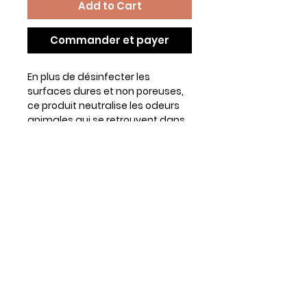
Add to Cart
Commander et payer
En plus de désinfecter les
surfaces dures et non poreuses,
ce produit neutralise les odeurs
animales qui se retrouvent dans
l’air ambiant. En tant que
désinfectant efficace contre la
COVID-19, ce produit tue 99,99%
des bactéries, des champignons
et/ou des virus.Avec son pH
neutre, ce désinfectant peut être
utilisé sur toutes les surfaces
dures et non poreuses telles que
les planchers de bois franc ou
flottants, les murs, les plafonds,
la céramique, les comptoirs et les
armoires. Pour usage