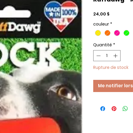
Prix
24,00 $
couleur
*
Quantité
*
Rupture de stock
Me notifier lor