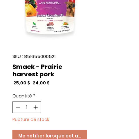
SKU : 851655000521
Smack - Prairie
harvest pork
Prix
Prix
 25,00 $ 
24,00 $
original
promotionnel
Quantité
*
Rupture de stock
Me notifier lorsque cet article est disponible