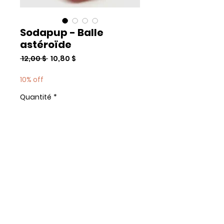
Sodapup - Balle
astéroïde
Prix
Prix
 12,00 $ 
10,80 $
original
promotionnel
10% off
Quantité
*
Add to Cart
Commander et payer
© 2020 by Brian Boakye