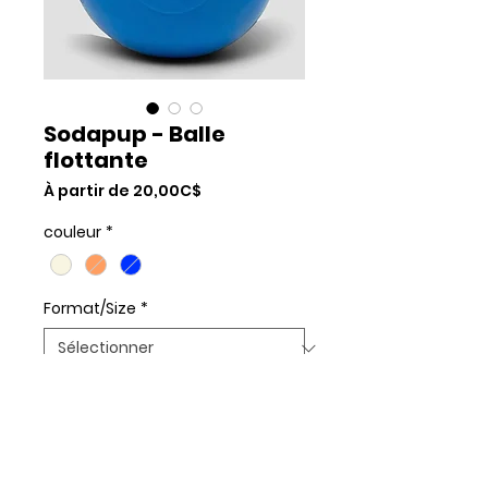
Sodapup - Balle
flottante
Prix
À partir de
20,00C$
promotionnel
couleur
*
Format/Size
*
Quantité
*