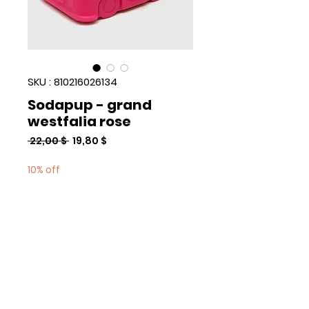
SKU : 810216026134
Sodapup - grand
westfalia rose
Prix
Prix
 22,00 $ 
19,80 $
original
promotionnel
10% off
Quantité
*
Add to Cart
Commander et payer