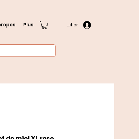
propos
Plus
S'identifier
t de miel XL rose