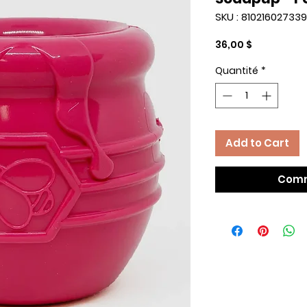
SKU : 810216027339
Prix
36,00 $
Quantité
*
Add to Cart
Comm