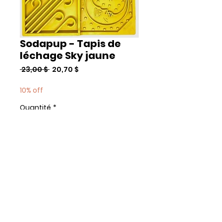
Sodapup - Tapis de
léchage Sky jaune
Prix
Prix
 23,00 $ 
20,70 $
original
promotionnel
10% off
Quantité
*
Add to Cart
Commander et payer