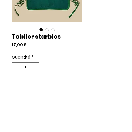
Tablier starbies
Prix
17,00 $
Quantité
*
Add to Cart
Commander et payer