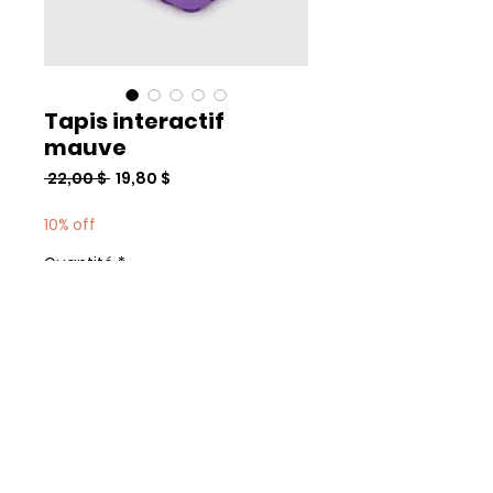
Tapis interactif
mauve
Prix
Prix
 22,00 $ 
19,80 $
original
promotionnel
10% off
Quantité
*
Add to Cart
Commander et payer