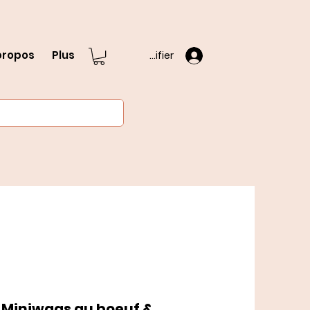
propos
Plus
S'identifier
- Miniwags au boeuf &