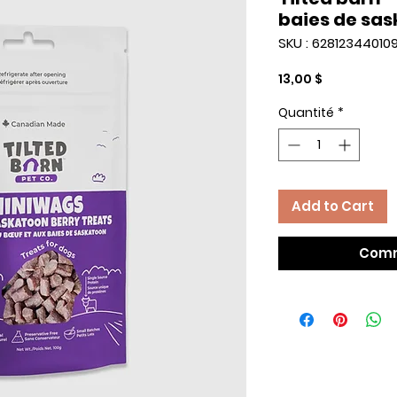
baies de sa
SKU : 62812344010
Prix
13,00 $
Quantité
*
Add to Cart
Comm