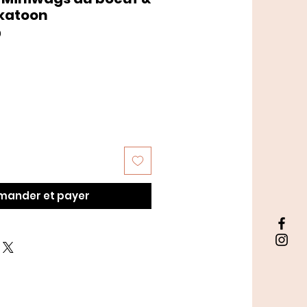
skatoon
9
ander et payer