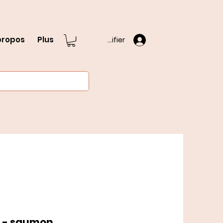
propos
Plus
S'identifier
h - saumon