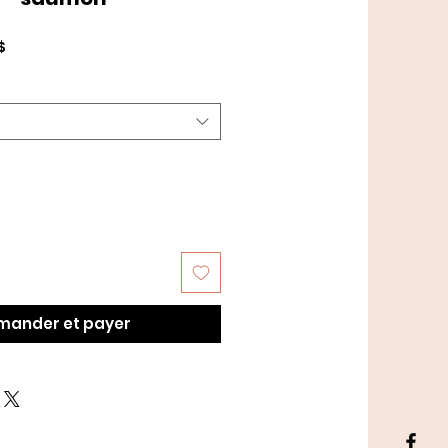
Prix
$
promotionnel
ander et payer