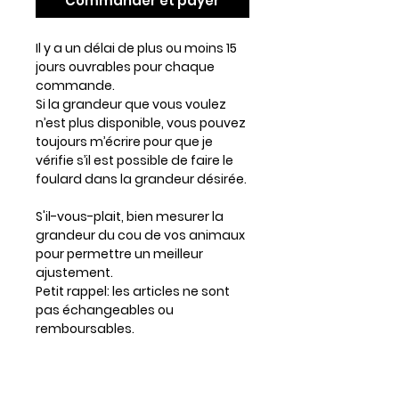
Commander et payer
Il y a un délai de plus ou moins 15
jours ouvrables pour chaque
commande.
Si la grandeur que vous voulez
n’est plus disponible, vous pouvez
toujours m’écrire pour que je
vérifie s’il est possible de faire le
foulard dans la grandeur désirée.
S'il-vous-plait, bien mesurer la
grandeur du cou de vos animaux
pour permettre un meilleur
ajustement.
Petit rappel: les articles ne sont
pas échangeables ou
remboursables.
Prévoir un lousse d'un à trois
centimètres si votre chien a
beaucoup de poil.