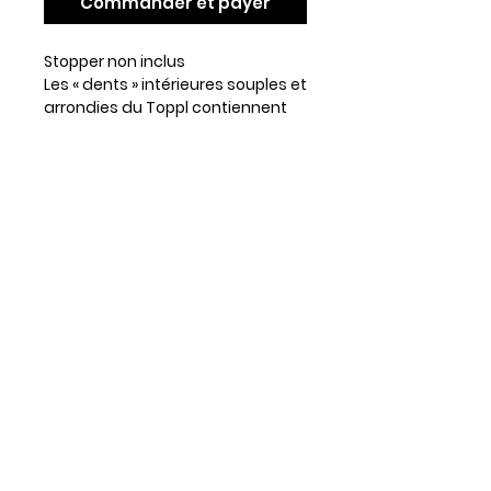
Commander et payer
Stopper non inclus
Les « dents » intérieures souples et
arrondies du Toppl contiennent
une cavité profilée pour maintenir
les friandises en place jusqu'à ce
que votre chien les pousse. Pour
augmenter le défi, connectez
simplement le XL et le Large ou le
Small et le Large ensemble.
Toppl's soft, rounded inner 'teeth'
contain a contoured cavity to
hold treats in place until your dog
nudges them out. To change up
the challenge, simply connect the
XL and Large or Small and Large
together.